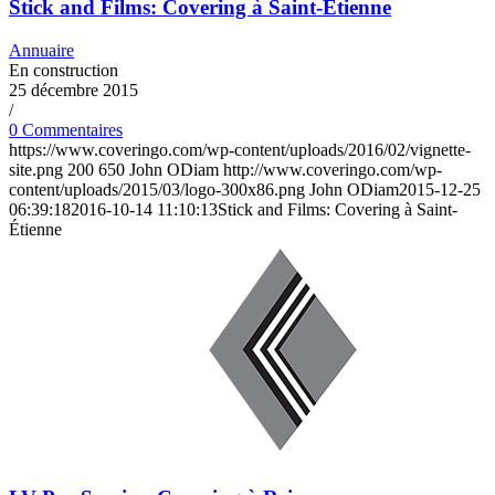
Stick and Films: Covering à Saint-Étienne
Annuaire
En construction
25 décembre 2015
/
0 Commentaires
https://www.coveringo.com/wp-content/uploads/2016/02/vignette-
site.png
200
650
John ODiam
http://www.coveringo.com/wp-
content/uploads/2015/03/logo-300x86.png
John ODiam
2015-12-25
06:39:18
2016-10-14 11:10:13
Stick and Films: Covering à Saint-
Étienne