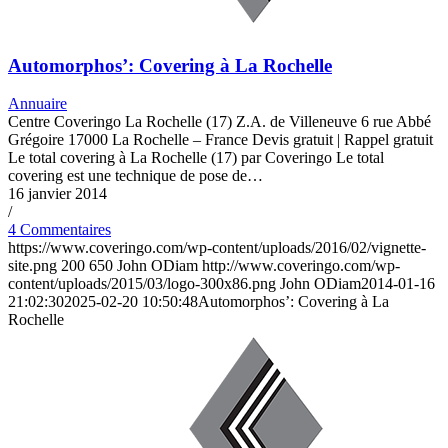
Automorphos’: Covering à La Rochelle
Annuaire
Centre Coveringo La Rochelle (17) Z.A. de Villeneuve 6 rue Abbé
Grégoire 17000 La Rochelle – France Devis gratuit | Rappel gratuit
Le total covering à La Rochelle (17) par Coveringo Le total
covering est une technique de pose de…
16 janvier 2014
/
4 Commentaires
https://www.coveringo.com/wp-content/uploads/2016/02/vignette-
site.png
200
650
John ODiam
http://www.coveringo.com/wp-
content/uploads/2015/03/logo-300x86.png
John ODiam
2014-01-16
21:02:30
2025-02-20 10:50:48
Automorphos’: Covering à La
Rochelle