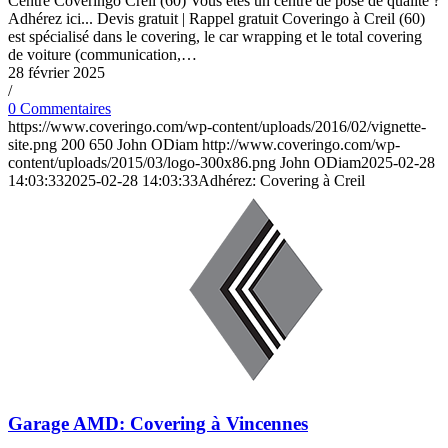
Centre Coveringo Creil (60) Vous êtes un centre de pose de qualité ?
Adhérez ici... Devis gratuit | Rappel gratuit Coveringo à Creil (60)
est spécialisé dans le covering, le car wrapping et le total covering
de voiture (communication,…
28 février 2025
/
0 Commentaires
https://www.coveringo.com/wp-content/uploads/2016/02/vignette-
site.png
200
650
John ODiam
http://www.coveringo.com/wp-
content/uploads/2015/03/logo-300x86.png
John ODiam
2025-02-28
14:03:33
2025-02-28 14:03:33
Adhérez: Covering à Creil
Garage AMD: Covering à Vincennes