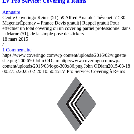
LV Pro Service: Covering à Reims
Annuaire
Centre Coveringo Reims (51) 59 Alfred Anatole Thévenet 51530
Magenta/Épernay – France Devis gratuit | Rappel gratuit Pour
effectuer un total covering ou un covering partiel professionnel dans
la Marne (51), de la simple pose de stickers…
18 mars 2015
/
1 Commentaire
https://www.coveringo.com/wp-content/uploads/2016/02/vignette-
site.png
200
650
John ODiam
http://www.coveringo.com/wp-
content/uploads/2015/03/logo-300x86.png
John ODiam
2015-03-18
00:27:52
2025-02-20 10:50:45
LV Pro Service: Covering à Reims