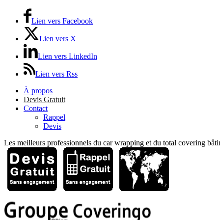
Lien vers Facebook
Lien vers X
Lien vers LinkedIn
Lien vers Rss
À propos
Devis Gratuit
Contact
Rappel
Devis
Les meilleurs professionnels du car wrapping et du total covering bâti