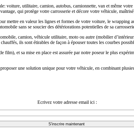
ule: voiture, utilitaire, camion, autobus, camionnette, van et même votr
avantage, qui protège votre carrosserie et décore votre véhicule, maîtri
 pour mettre en valeur les lignes et formes de votre voiture, le wrapping
tomobile sans se soucier des détériorations potentielles de sa carrosseri
mobile, camion, véhicule utilitaire, moto ou autre (mobilier d’intérieur 
chauffés, ils sont étirables de façon à épouser toutes les courbes possi
es de film), et sa mise en place est assurée par notre poseur le plus expér
s proposer une solution unique pour votre véhicule, en combinant plusieu
Ecrivez votre adresse email ici :