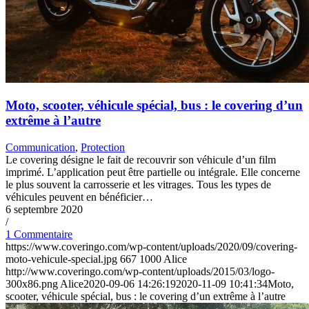
Moto, scooter, véhicule spécial, bus : le covering d’un
extrême à l’autre
Communication
,
Protection
Le covering désigne le fait de recouvrir son véhicule d’un film
imprimé. L’application peut être partielle ou intégrale. Elle concerne
le plus souvent la carrosserie et les vitrages. Tous les types de
véhicules peuvent en bénéficier…
6 septembre 2020
/
1 Commentaire
https://www.coveringo.com/wp-content/uploads/2020/09/covering-
moto-vehicule-special.jpg
667
1000
Alice
http://www.coveringo.com/wp-content/uploads/2015/03/logo-
300x86.png
Alice
2020-09-06 14:26:19
2020-11-09 10:41:34
Moto,
scooter, véhicule spécial, bus : le covering d’un extrême à l’autre