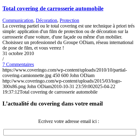
Total covering de carrosserie automobile
Communication
,
Décoration
,
Protection
La covering partiel ou le total covering est une technique à priori trés
simple: application d'un film de protection ou de décoration sur la
carrosserie d'une voiture, d'une façade ou même d'un mobilier.
Choisissez un professionnel du Groupe ODiam, réseau international
de pose de film, et vous verrez !
31 octobre 2010
/
7 Commentaires
https://www.coveringo.com/wp-content/uploads/2010/10/partial-
covering-camionnette.jpg
450
600
John ODiam
http://www.coveringo.com/wp-content/uploads/2015/03/logo-
300x86.png
John ODiam
2010-10-31 23:59:00
2025-04-22
19:37:12
Total covering de carrosserie automobile
L’actualité du covering dans votre email
Ecrivez votre adresse email ici :