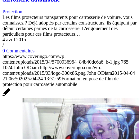
Protection
Les films protecteurs transparents pour carrosserie de voiture, vous
connaissez ? Déjà adoptés par certains constructeurs, ils équipent par
défaut certaines parties de la carrosserie. L'engouement des
particuliers pour ces films protecteurs…
4 avril 2015
/
0 Commentaires
https://www.coveringo.com/wp-
content/uploads/2015/04/5700936954_84b40dc6a6_b-1.jpg
765
1024
John ODiam
http://www.coveringo.com/wp-
content/uploads/2015/03/logo-300x86.png
John ODiam
2015-04-04
21:06:50
2025-04-24 13:31:59
Formation en pose de film de
protection pour carrosserie automobile