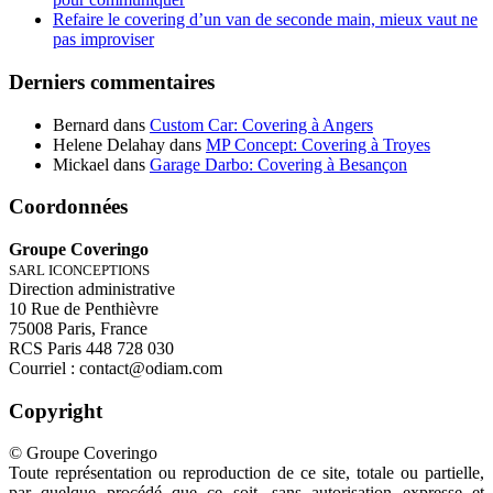
Refaire le covering d’un van de seconde main, mieux vaut ne
pas improviser
Derniers commentaires
Bernard
dans
Custom Car: Covering à Angers
Helene Delahay
dans
MP Concept: Covering à Troyes
Mickael
dans
Garage Darbo: Covering à Besançon
Coordonnées
Groupe Coveringo
SARL ICONCEPTIONS
Direction administrative
10 Rue de Penthièvre
75008 Paris, France
RCS Paris 448 728 030
Courriel : contact@odiam.com
Copyright
© Groupe Coveringo
Toute représentation ou reproduction de ce site, totale ou partielle,
par quelque procédé que ce soit, sans autorisation expresse et