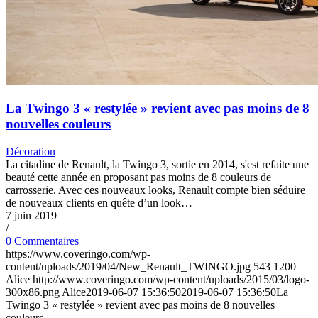
La Twingo 3 « restylée » revient avec pas moins de 8
nouvelles couleurs
Décoration
La citadine de Renault, la Twingo 3, sortie en 2014, s'est refaite une
beauté cette année en proposant pas moins de 8 couleurs de
carrosserie. Avec ces nouveaux looks, Renault compte bien séduire
de nouveaux clients en quête d’un look…
7 juin 2019
/
0 Commentaires
https://www.coveringo.com/wp-
content/uploads/2019/04/New_Renault_TWINGO.jpg
543
1200
Alice
http://www.coveringo.com/wp-content/uploads/2015/03/logo-
300x86.png
Alice
2019-06-07 15:36:50
2019-06-07 15:36:50
La
Twingo 3 « restylée » revient avec pas moins de 8 nouvelles
couleurs