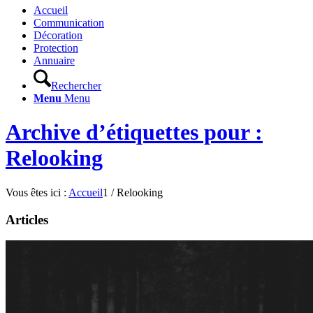
Accueil
Communication
Décoration
Protection
Annuaire
Rechercher
Menu
Menu
Archive d’étiquettes pour :
Relooking
Vous êtes ici :
Accueil
1
/
Relooking
Articles