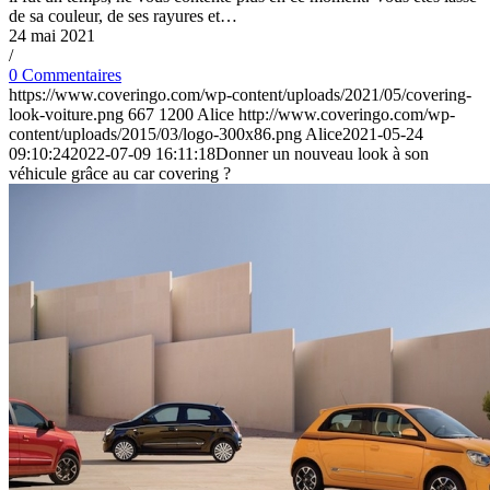
de sa couleur, de ses rayures et…
24 mai 2021
/
0 Commentaires
https://www.coveringo.com/wp-content/uploads/2021/05/covering-
look-voiture.png
667
1200
Alice
http://www.coveringo.com/wp-
content/uploads/2015/03/logo-300x86.png
Alice
2021-05-24
09:10:24
2022-07-09 16:11:18
Donner un nouveau look à son
véhicule grâce au car covering ?