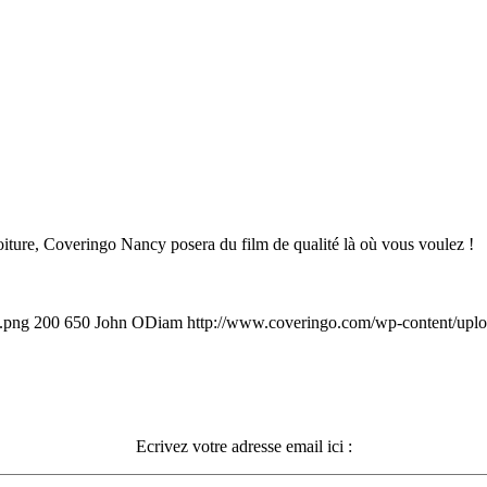
iture, Coveringo Nancy posera du film de qualité là où vous voulez !
e.png
200
650
John ODiam
http://www.coveringo.com/wp-content/upl
Ecrivez votre adresse email ici :