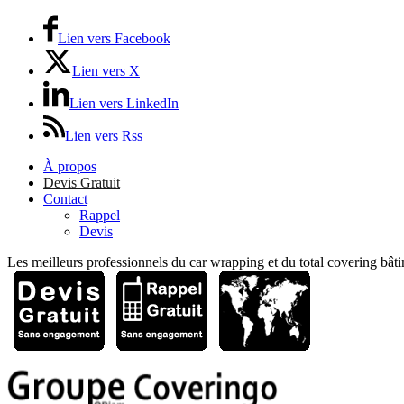
Lien vers Facebook
Lien vers X
Lien vers LinkedIn
Lien vers Rss
À propos
Devis Gratuit
Contact
Rappel
Devis
Les meilleurs professionnels du car wrapping et du total covering bâti