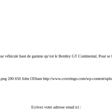
e véhicule haut de gamme qu’est le Bentley GT Continental. Pour se fai
e.png
200
650
John ODiam
http://www.coveringo.com/wp-content/upl
Ecrivez votre adresse email ici :