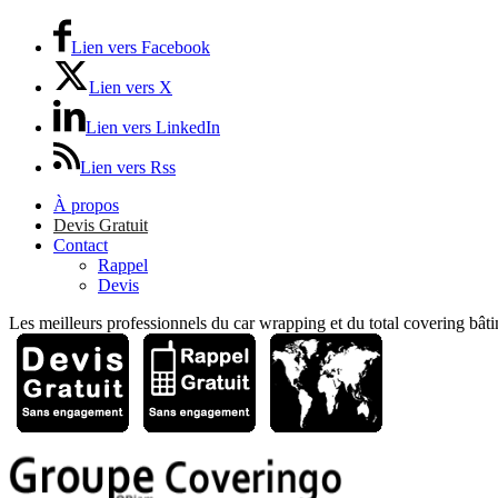
Lien vers Facebook
Lien vers X
Lien vers LinkedIn
Lien vers Rss
À propos
Devis Gratuit
Contact
Rappel
Devis
Les meilleurs professionnels du car wrapping et du total covering bâti