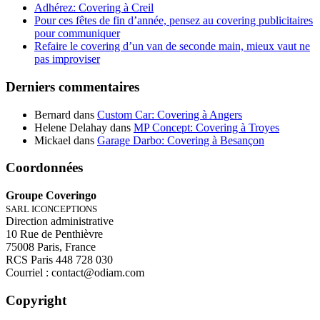
Adhérez: Covering à Creil
Pour ces fêtes de fin d’année, pensez au covering publicitaires
pour communiquer
Refaire le covering d’un van de seconde main, mieux vaut ne
pas improviser
Derniers commentaires
Bernard
dans
Custom Car: Covering à Angers
Helene Delahay
dans
MP Concept: Covering à Troyes
Mickael
dans
Garage Darbo: Covering à Besançon
Coordonnées
Groupe Coveringo
SARL ICONCEPTIONS
Direction administrative
10 Rue de Penthièvre
75008 Paris, France
RCS Paris 448 728 030
Courriel : contact@odiam.com
Copyright