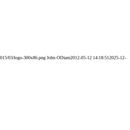
2015/03/logo-300x86.png
John ODiam
2012-05-12 14:18:51
2025-12-