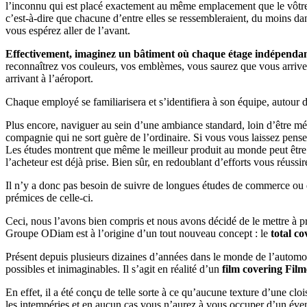
l’inconnu qui est placé exactement au même emplacement que le vôtre.
c’est-à-dire que chacune d’entre elles se ressembleraient, du moins dans
vous espérez aller de l’avant.
Effectivement, imaginez un bâtiment où chaque étage indépendant 
reconnaîtrez vos couleurs, vos emblèmes, vous saurez que vous arrivez c
arrivant à l’aéroport.
Chaque employé se familiarisera et s’identifiera à son équipe, autou
Plus encore, naviguer au sein d’une ambiance standard, loin d’être méd
compagnie qui ne sort guère de l’ordinaire. Si vous vous laissez pense
Les études montrent que même le meilleur produit au monde peut être 
l’acheteur est déjà prise. Bien sûr, en redoublant d’efforts vous réus
Il n’y a donc pas besoin de suivre de longues études de commerce ou 
prémices de celle-ci.
Ceci, nous l’avons bien compris et nous avons décidé de le mettre à p
Groupe ODiam est à l’origine d’un tout nouveau concept : le
total c
Présent depuis plusieurs dizaines d’années dans le monde de l’automo
possibles et inimaginables. Il s’agit en réalité d’un
film covering Fil
En effet, il a été conçu de telle sorte à ce qu’aucune texture d’une clo
les intempéries et en aucun cas vous n’aurez à vous occuper d’un éventu