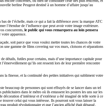
s encore concernés, ou bien de consolider celle des plus réticents, et
 nouvelle berline Peugeot destiné à un homme d’affaire jusqu’au
as de l’échelle, mais ce qui a fait la différence avec la marque ATC
mer l’étendue de l’influence que peut avoir votre image extérieure.
 vos concurrents,
le public qui vous remarquera au loin pensera
r votre apparence.
 façade, soit parce que vous voulez mettre toutes les chances de votre
tion une gamme de films covering sur vos murs, cloisons et séparations
 de détails, futiles pour certains, mais d’une importance capitale pour
t l’émerveillement qu’ils ont ressenti lors de leur première rencontre
la finesse, et la continuité des petites initiatives qui subliment votre
existe beaucoup de personnes qui sont effrayés de se lancer dans un tel
blicitaires dans le métro où ils entassent les posters les uns sur les
 décoration d’intérieur et d’extérieur a été imaginé de telle sorte à ce
rouver celui qui vous intéresse. Ils pourront soit vous laisser la
au produit révolutionnaire et que l’ancien affiché était dépassé.