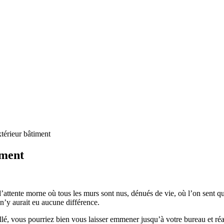
xtérieur bâtiment
iment
’attente morne où tous les murs sont nus, dénués de vie, où l’on sent q
l n’y aurait eu aucune différence.
eillé, vous pourriez bien vous laisser emmener jusqu’à votre bureau et r