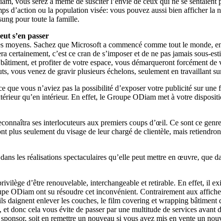
m, vous serez à même de susciter l’envie de ceux qui ne se sentaient pa
mps d’action ou la population visée: vous pouvez aussi bien afficher la
ung pour toute la famille.
eut s’en passer
r les moyens. Sachez que Microsoft a commencé comme tout le monde, en b
 certainement, c’est ce cran de s’imposer et de ne pas jamais sous-esti
 bâtiment, et profiter de votre espace, vous démarqueront forcément de
uts, vous venez de gravir plusieurs échelons, seulement en travaillant su
rce que vous n’aviez pas la possibilité d’exposer votre publicité sur une
xtérieur qu’en intérieur. En effet, le Groupe ODiam met à votre disposi
reconnaîtra ses interlocuteurs aux premiers coups d’œil. Ce sont ce genre
ont plus seulement du visage de leur chargé de clientèle, mais retiendron
s les réalisations spectaculaires qu’elle peut mettre en œuvre, que dans 
rivilège d’être renouvelable, interchangeable et retirable. En effet, il 
upe ODiam ont su résoudre cet inconvénient. Contrairement aux affiches pu
ils daignent enlever les couches, le film covering et wrapping bâtiment de
t donc cela vous évite de passer par une multitude de services avant de t
sponsor, soit en remettre un nouveau si vous avez mis en vente un nouve