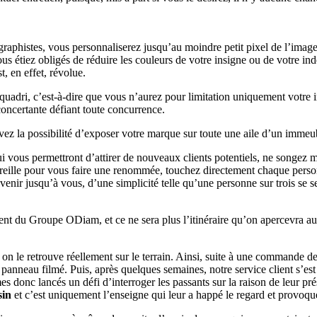
raphistes, vous personnaliserez jusqu’au moindre petit pixel de l’imag
us étiez obligés de réduire les couleurs de votre insigne ou de votre in
, en effet, révolue.
adri, c’est-à-dire que vous n’aurez pour limitation uniquement votre ima
concertante défiant toute concurrence.
avez la possibilité d’exposer votre marque sur toute une aile d’un imme
qui vous permettront d’attirer de nouveaux clients potentiels, ne songe
 oreille pour vous faire une renommée, touchez directement chaque pers
venir jusqu’à vous, d’une simplicité telle qu’une personne sur trois se 
ent du Groupe ODiam, et ce ne sera plus l’itinéraire qu’on apercevra au 
on le retrouve réellement sur le terrain. Ainsi, suite à une commande de 
 panneau filmé. Puis, après quelques semaines, notre service client s’est 
 donc lancés un défi d’interroger les passants sur la raison de leur pré
sin
et c’est uniquement l’enseigne qui leur a happé le regard et provoqué 