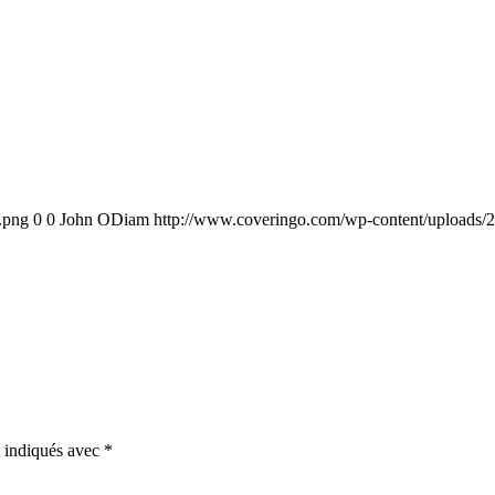
.png
0
0
John ODiam
http://www.coveringo.com/wp-content/uploads/
t indiqués avec
*