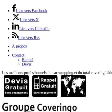
Lien vers Facebook
Lien vers X
Lien vers LinkedIn
Lien vers Rss
À propos
Devis Gratuit
Contact
Rappel
Devis
Les meilleurs professionnels du car wrapping et du total covering bâti