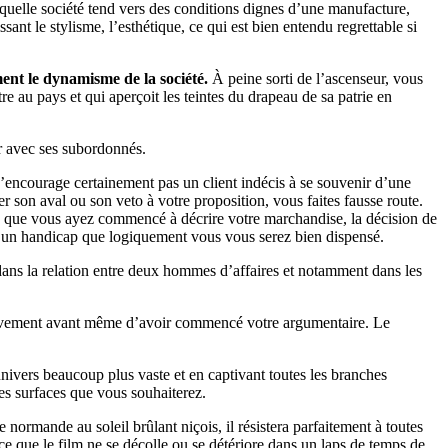
quelle société tend vers des conditions dignes d’une manufacture,
ant le stylisme, l’esthétique, ce qui est bien entendu regrettable si
ent le dynamisme de la société.
À peine sorti de l’ascenseur, vous
e au pays et qui aperçoit les teintes du drapeau de sa patrie en
r avec ses subordonnés.
n’encourage certainement pas un client indécis à se souvenir d’une
r son aval ou son veto à votre proposition, vous faites fausse route.
e que vous ayez commencé à décrire votre marchandise, la décision de
vec un handicap que logiquement vous vous serez bien dispensé.
ans la relation entre deux hommes d’affaires et notamment dans les
ositivement avant même d’avoir commencé votre argumentaire. Le
univers beaucoup plus vaste et en captivant toutes les branches
es surfaces que vous souhaiterez.
 normande au soleil brûlant niçois, il résistera parfaitement à toutes
ce que le film ne se décolle ou se détériore dans un laps de temps de