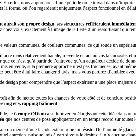
 En effet, nous approchons d’une période où le travail dans n’importe 
 la forme, où l’on regarderait uniquement l’aspect fonctionnel en délaiss
aurait son propre design, ses structures refléteraient immédiatem
hez vous, exactement à l’image de la fierté d’un ressortissant qui rentr
r de valeurs communes, de couleurs communes, ce qui soude un supérieu
iocre mais relativement banale, n’éveille en aucun cas la curiosité, et 
r que ce n’est qu’à partir de l’entrevue qu’un acquéreur décide de donne
mis en vente, si la première approche n’est pas fructueuse, avant mêm
sirez peut être à lui faire changer d’avis, mais vous partirez d’emblée a
de design pour comprendre que l’aspect extérieur a une place majeure d
rofit afin de mettre toutes les chances de votre côté et de conclure p
overing et wrapping bâtiment
.
bile, le
Groupe ODiam
a su innover en élargissant cette idée dans un 
méo
que nos centres de pose appliqueront en un temps record sur toutes l
ison ou même d’une façade extérieur ne lui résiste. De l’humidité glaciale
el entretien, puisque, mis à part si vous le désirez, il n’y aucune chan