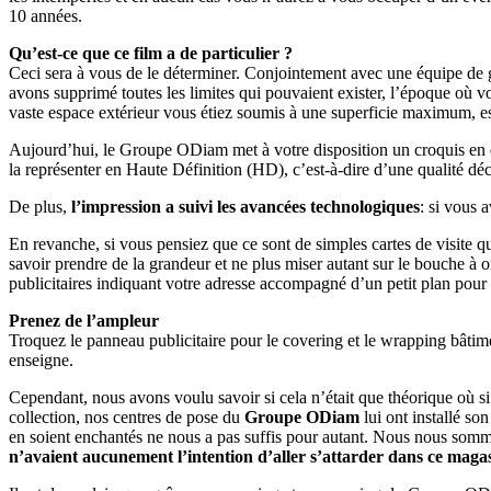
10 années.
Qu’est-ce que ce film a de particulier ?
Ceci sera à vous de le déterminer. Conjointement avec une équipe de g
avons supprimé toutes les limites qui pouvaient exister, l’époque où vo
vaste espace extérieur vous étiez soumis à une superficie maximum, est
Aujourd’hui, le Groupe ODiam met à votre disposition un croquis en qu
la représenter en Haute Définition (HD), c’est-à-dire d’une qualité dé
De plus,
l’impression a suivi les avancées technologiques
: si vous 
En revanche, si vous pensiez que ce sont de simples cartes de visite 
savoir prendre de la grandeur et ne plus miser autant sur le bouche à
publicitaires indiquant votre adresse accompagné d’un petit plan pour 
Prenez de l’ampleur
Troquez le panneau publicitaire pour le covering et le wrapping bâtim
enseigne.
Cependant, nous avons voulu savoir si cela n’était que théorique où si 
collection, nos centres de pose du
Groupe ODiam
lui ont installé son
en soient enchantés ne nous a pas suffis pour autant. Nous nous sommes
n’avaient aucunement l’intention d’aller s’attarder dans ce maga