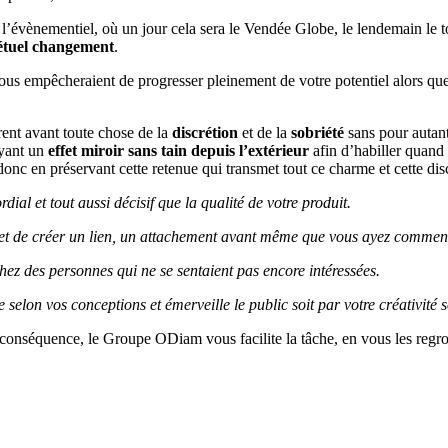
s l’évènementiel, où un jour cela sera le Vendée Globe, le lendemain le t
pétuel changement
.
 empêcheraient de progresser pleinement de votre potentiel alors que d
rent avant toute chose de la
discrétion
et de la
sobriété
sans pour autant
ayant un
effet miroir sans tain depuis l’extérieur
afin d’habiller quand
 donc en préservant cette retenue qui transmet tout ce charme et cette d
dial et tout aussi décisif que la qualité de votre produit.
t de créer un lien, un attachement avant même que vous ayez commen
hez des personnes qui ne se sentaient pas encore intéressées.
 selon vos conceptions et émerveille le public soit par votre créativité s
n conséquence, le Groupe ODiam vous facilite la tâche, en vous les regr