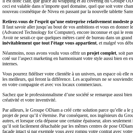
Il est donc clair, que grâce au wrapping et au covering du Groupe ODia
ceci est valable dans n’importe quel domaine, quel que soit votre cha
nouveau cosmétique de Nivea en passant par la nouvelle tablette Sams
Retirez-vous de l’esprit qu’une entreprise relativement modeste p
Il faut savoir aller jusqu’au bout de vos ambitions et vous en donne
(Advanced Technology for Computer), encore inconnue et qui le restera
Avoir ne serait-ce que quelques mètres carré de bureau dans un grand
inévitablement que tout l’étage vous appartient
, et malgré vos déb
Néanmoins, nous avons voulu vous offrir un
projet complet
, soit pa
coté sur l’aspect marketing en harmonisant votre style aussi bien en e
internes.
Vous pourrez fidéliser votre clientèle à un univers, un espace où elle 
les meilleurs, qui feront la différence. Les acquéreurs ne se souviendr
en votre compagnie et avec vos locaux commerciaux.
Sachez que le professionnalisme d’une société se remarque aussi bien dan
créativité et votre inventivité.
Par ailleurs, le Groupe ODiam a créé cette solution parce qu’elle a le p
projet de peur qu’il s’éternise. Par conséquent, nos ingénieurs du Gro
autres, et lorsque cela dépasse une certaine épaisseur, alors seulement 
qu’il soit facilement détachable par les mêmes centres de pose ODiam, e
façade intact si par exemple vous avez rompu votre contrat avec votre 