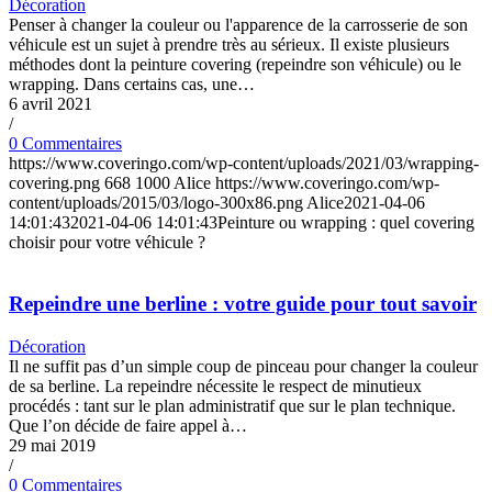
Décoration
Penser à changer la couleur ou l'apparence de la carrosserie de son
véhicule est un sujet à prendre très au sérieux. Il existe plusieurs
méthodes dont la peinture covering (repeindre son véhicule) ou le
wrapping. Dans certains cas, une…
6 avril 2021
/
0 Commentaires
https://www.coveringo.com/wp-content/uploads/2021/03/wrapping-
covering.png
668
1000
Alice
https://www.coveringo.com/wp-
content/uploads/2015/03/logo-300x86.png
Alice
2021-04-06
14:01:43
2021-04-06 14:01:43
Peinture ou wrapping : quel covering
choisir pour votre véhicule ?
Repeindre une berline : votre guide pour tout savoir
Décoration
Il ne suffit pas d’un simple coup de pinceau pour changer la couleur
de sa berline. La repeindre nécessite le respect de minutieux
procédés : tant sur le plan administratif que sur le plan technique.
Que l’on décide de faire appel à…
29 mai 2019
/
0 Commentaires