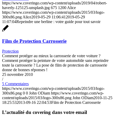
https://www.coveringo.com/wp-content/uploads/2019/04/robert-
haverly-125125-unsplash.jpg
675
1200
Alice
https://www.coveringo.com/wp-content/uploads/2015/03/logo-
300x86.png
Alice
2019-05-29 11:06:41
2019-05-29
11:07:04
Repeindre une berline : votre guide pour tout savoir
Film de Protection Carrosserie
Protection
Comment protéger au mieux la carrosserie de votre voiture ?
Comment protéger la peinture de votre automobile sans repeindre
toute la carrosserie ? La pose de film de protection de carrosserie
donne de bonnes réponses !
25 novembre 2010
/
5 Commentaires
https://www.coveringo.com/wp-content/uploads/2015/03/logo-
300x86.png
0
0
John ODiam
https://www.coveringo.com/wp-
content/uploads/2015/03/logo-300x86.png
John ODiam
2010-11-25
18:25:53
2013-09-16 22:04:53
Film de Protection Carrosserie
L’actualité du covering dans votre email